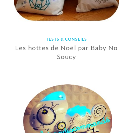
TESTS & CONSEILS
Les hottes de Noël par Baby No
Soucy
7
D
É
C
E
M
B
R
E
2
0