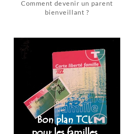
Comment devenir un parent
bienveillant ?
2
7
M
A
I
2
0
1
9