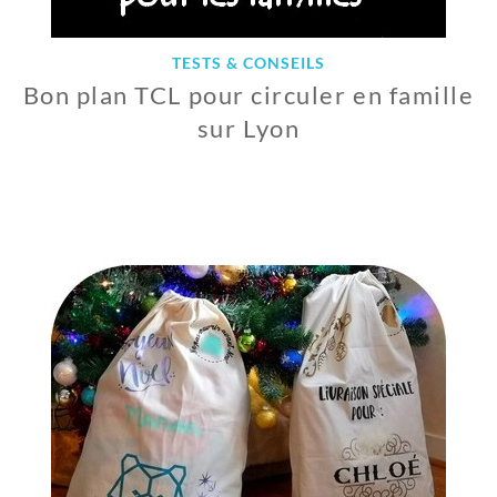
TESTS & CONSEILS
Bon plan TCL pour circuler en famille
sur Lyon
2
1
J
A
N
V
I
E
R
2
0
1
9