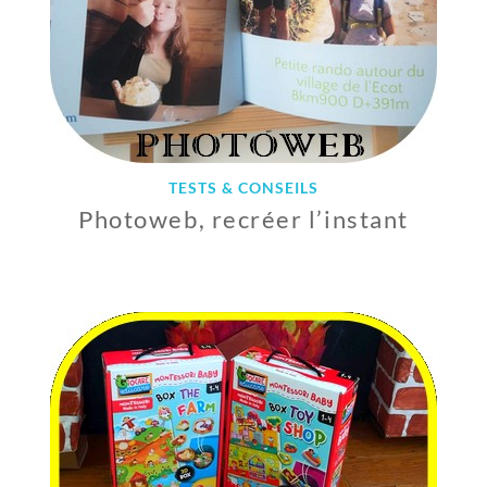
TESTS & CONSEILS
Photoweb, recréer l’instant
2
1
D
É
C
E
M
B
R
E