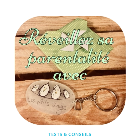
5
S
E
P
T
E
M
B
R
E
2
0
1
9
TESTS & CONSEILS