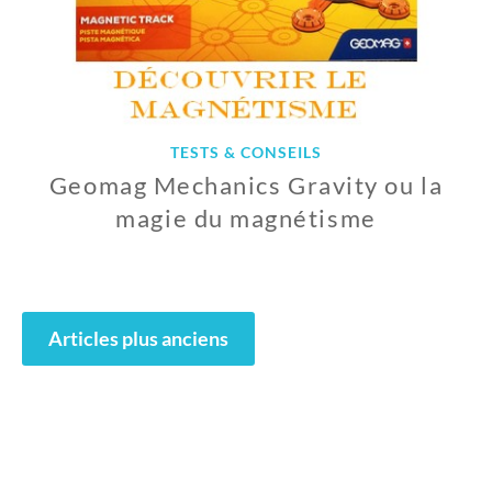
TESTS & CONSEILS
Geomag Mechanics Gravity ou la
magie du magnétisme
1
9
N
Navigation
O
Articles plus anciens
des
V
E
articles
M
B
R
E