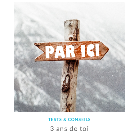
S
E
P
T
E
M
B
R
E
2
0
1
9
TESTS & CONSEILS
3 ans de toi