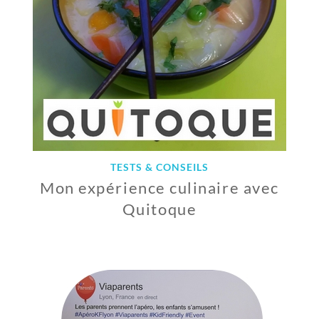
TESTS & CONSEILS
Mon expérience culinaire avec
Quitoque
2
0
A
V
R
I