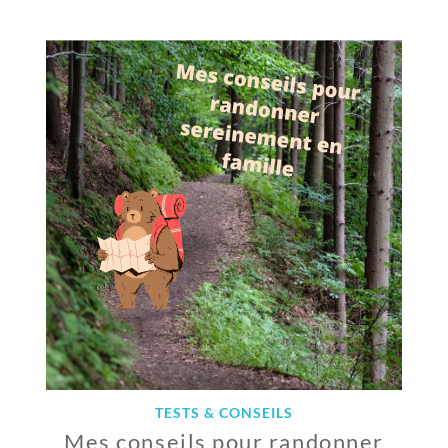
S
E
P
T
E
M
B
R
E
2
0
2
1
TESTS & CONSEILS
Mes conseils pour randonner