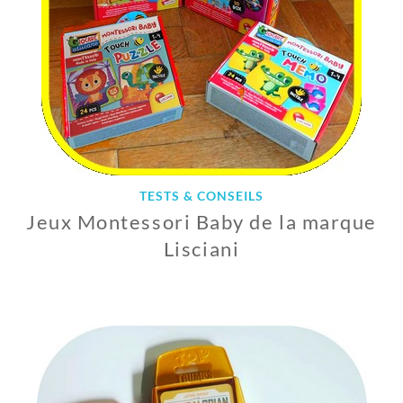
2
0
2
2
TESTS & CONSEILS
Jeux Montessori Baby de la marque
Lisciani
2
8
N
O
V
E
M