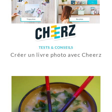
TESTS & CONSEILS
Créer un livre photo avec Cheerz
8
M
A
I
2
0
2
0