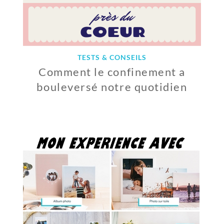
TESTS & CONSEILS
Comment le confinement a
bouleversé notre quotidien
1
2
M
A
I
2
0
2
0