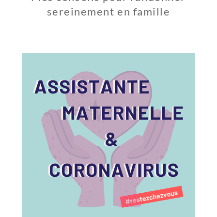
sereinement en famille
9
A
O
Û
T
2
0
2
1