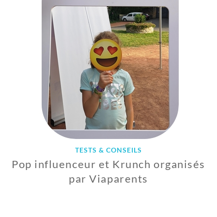
L
2
0
2
0
TESTS & CONSEILS
Pop influenceur et Krunch organisés
par Viaparents
2
4