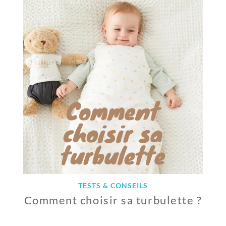
E
P
T
E
M
B
R
E
2
0
2
2
TESTS & CONSEILS
Comment choisir sa turbulette ?
8