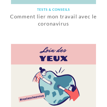
TESTS & CONSEILS
Comment lier mon travail avec le
coronavirus
1
5
M
A
I
2
0
2
0