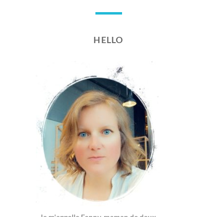
2
0
1
8
HELLO
Je m'appelle Fanny, maman de deux