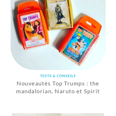
B
R
E
2
0
2
2
TESTS & CONSEILS
Nouveautés Top Trumps : the
mandalorian, Naruto et Spirit
1
2
S