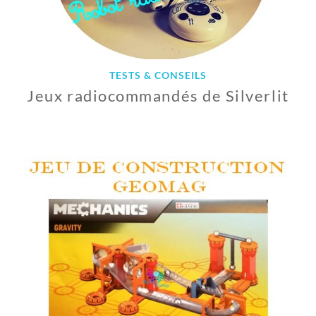
1
8
TESTS & CONSEILS
Jeux radiocommandés de Silverlit
4
D
É
C
E
M
B
R
E
2
0
1
8