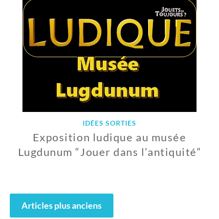
0
1
9
IDÉES SORTIES
Exposition ludique au musée
Lugdunum “Jouer dans l’antiquité”
1
O
C
Navigation
T
Articles plus anciens
des
O