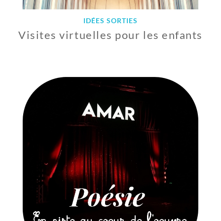
IDÉES SORTIES
Visites virtuelles pour les enfants
2
2
A
V
R
I
L
2
0
2
0