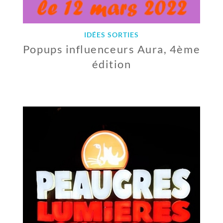
IDÉES SORTIES
Popups influenceurs Aura, 4ème
édition
1
6
M
A
R
S
2
0
2
2