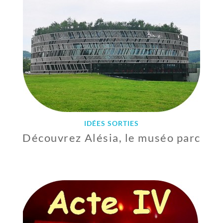
R
E
2
0
2
2
IDÉES SORTIES
Découvrez Alésia, le muséo parc
1
3
J
U
I
L
L