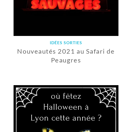
IDÉES SORTIES
Nouveautés 2021 au Safari de
Peaugres
7
D
É
C
E
M
B
R
E
2