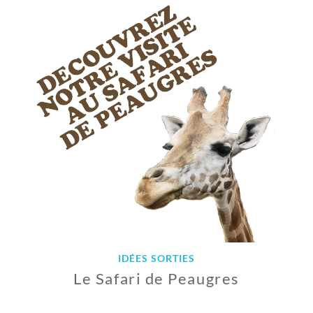
C
T
O
B
R
E
2
0
2
0
IDÉES SORTIES
Le Safari de Peaugres
1