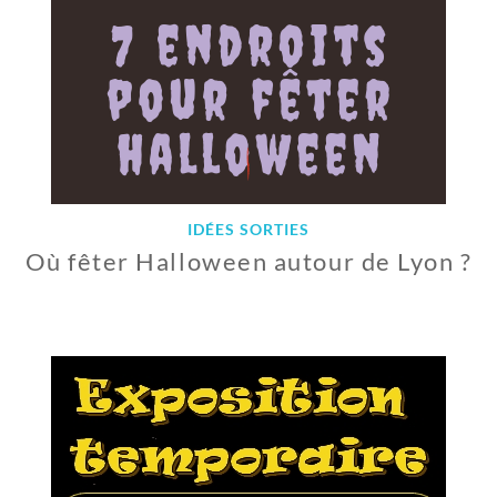
0
1
9
IDÉES SORTIES
Où fêter Halloween autour de Lyon ?
9
O
C
T
O
B
R
E
2