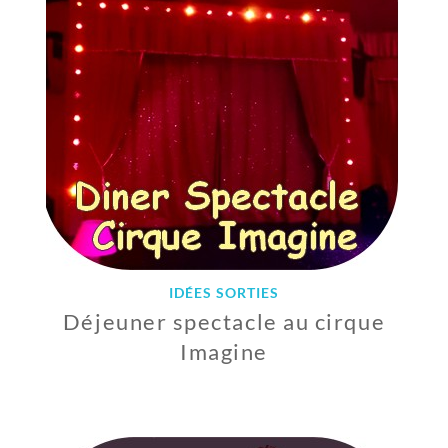
E
T
2
0
2
2
IDÉES SORTIES
Déjeuner spectacle au cirque
Imagine
7
J
U