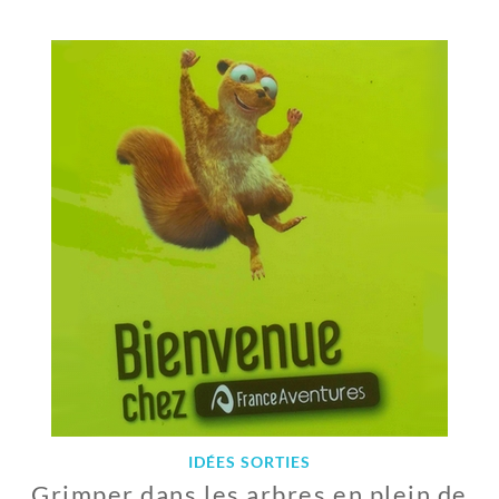
5
S
E
P
T
E
M
B
R
E
2
0
2
0
IDÉES SORTIES
Grimper dans les arbres en plein de