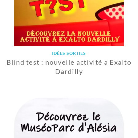
IDÉES SORTIES
Blind test : nouvelle activité a Exalto
Dardilly
2
1
S
E
P
T
E
M
B