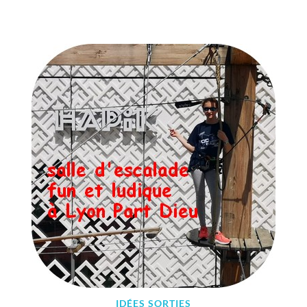
3
0
J
U
I
N
2
0
2
2
IDÉES SORTIES