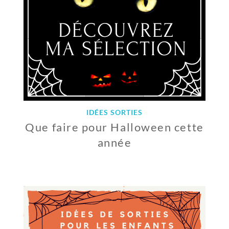
0
2
1
IDÉES SORTIES
Que faire pour Halloween cette
année
1
8
O
C
T
O
B