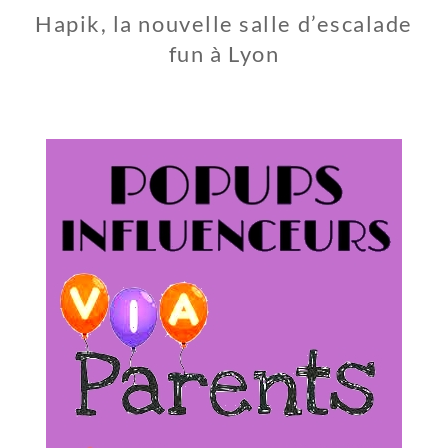
Hapik, la nouvelle salle d’escalade
fun à Lyon
1
6
M
A
I
2
0
2
2