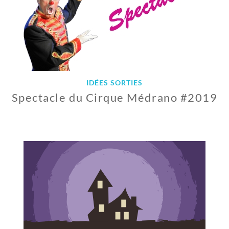
IDÉES SORTIES
Spectacle du Cirque Médrano #2019
1
1
N
O
V
E
M
B
R
E
2