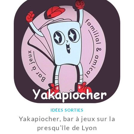
I
L
L
E
T
2
0
2
2
IDÉES SORTIES
Yakapiocher, bar à jeux sur la
presqu’île de Lyon