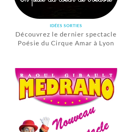
IDÉES SORTIES
Découvrez le dernier spectacle
Poésie du Cirque Amar à Lyon
2
2
F
É
V
R
I
E
R
2
0
2
0