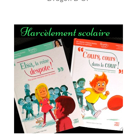
1
6
J
A
N
V
I
E
R
2
0
1
9