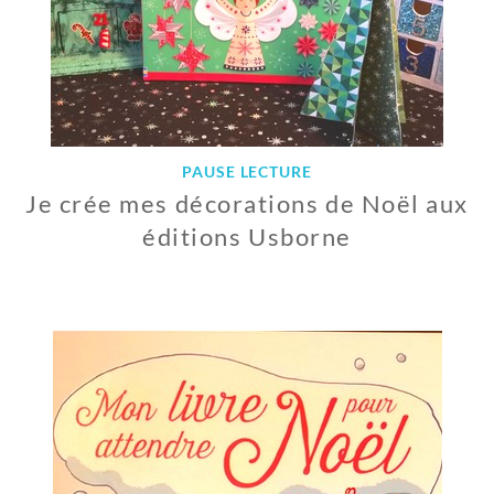
8
PAUSE LECTURE
Je crée mes décorations de Noël aux
éditions Usborne
1
2
D
É
C
E
M
B
R
E