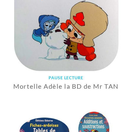
2
0
1
9
PAUSE LECTURE
Mortelle Adèle la BD de Mr TAN
3
0
J
A
N
V