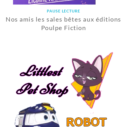
PAUSE LECTURE
Nos amis les sales bêtes aux éditions
Poulpe Fiction
2
5
S
E
P
T
E
M
B
R
E
2
0
1
9