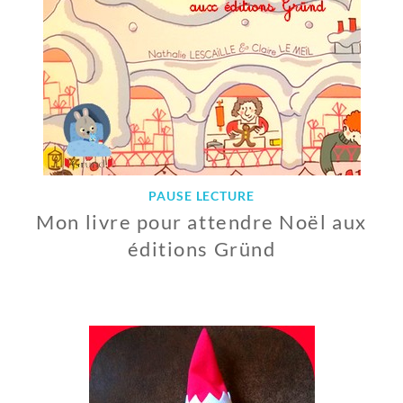
2
0
1
8
PAUSE LECTURE
Mon livre pour attendre Noël aux
éditions Gründ
2
8
N
O
V
E
M