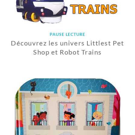
PAUSE LECTURE
Découvrez les univers Littlest Pet
Shop et Robot Trains
1
7
J
U
I
N
2
0
1
9