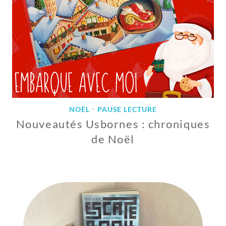
NOËL
PAUSE LECTURE
•
Nouveautés Usbornes : chroniques
de Noël
1
3
D
É
C
E
M