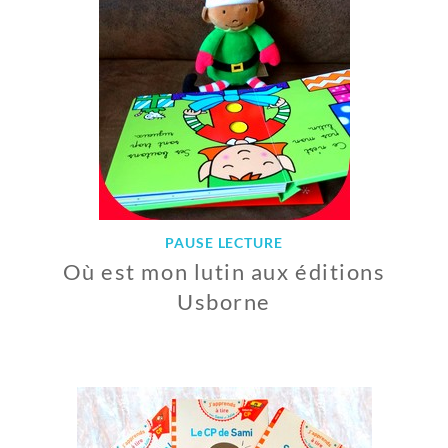
B
R
E
2
0
1
8
PAUSE LECTURE
Où est mon lutin aux éditions
Usborne
1
4
N
O
V
E