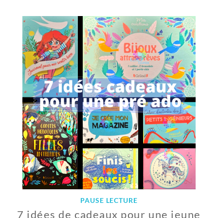
5
J
A
N
V
I
E
R
2
0
2
1
PAUSE LECTURE
7 idées de cadeaux pour une jeune