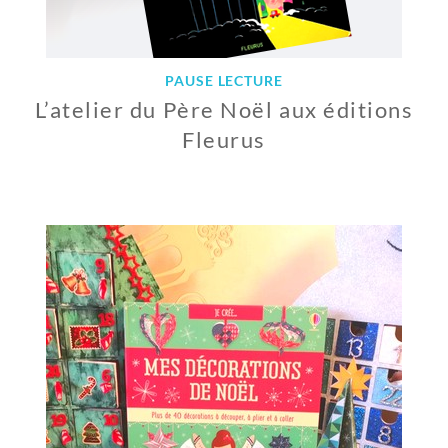
PAUSE LECTURE
L’atelier du Père Noël aux éditions
Fleurus
1
9
D
É
C
E
M
B
R
E
2
0
1