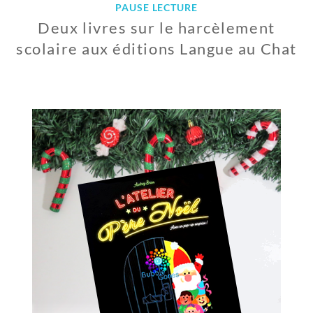
PAUSE LECTURE
Deux livres sur le harcèlement
scolaire aux éditions Langue au Chat
9
J
A
N
V
I
E
R
2
0
1
9