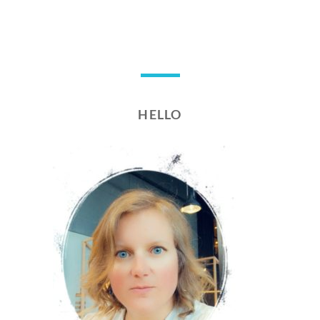
R
E
2
0
1
8
HELLO