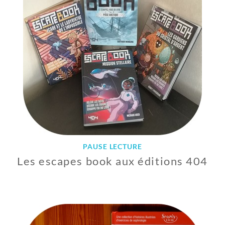
B
R
E
2
0
2
3
PAUSE LECTURE
Les escapes book aux éditions 404
1
2
A
V
R