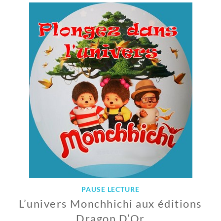
J
A
N
V
I
E
R
2
0
1
9
PAUSE LECTURE
L’univers Monchhichi aux éditions
Dragon D’Or