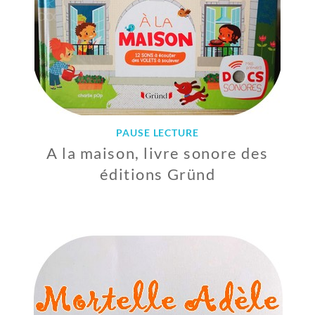
PAUSE LECTURE
A la maison, livre sonore des
éditions Gründ
6
F
É
V
R
I
E
R