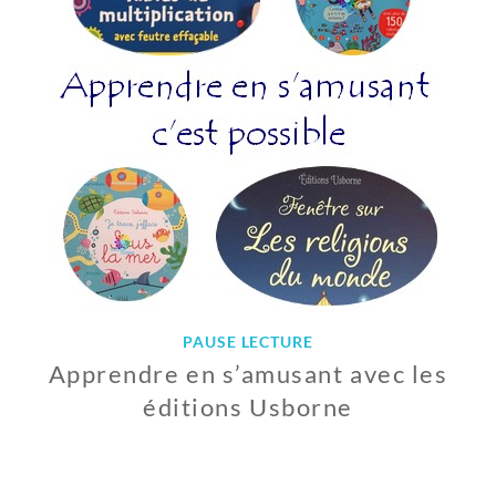
I
E
R
2
0
1
9
PAUSE LECTURE
Apprendre en s’amusant avec les
éditions Usborne
2
3