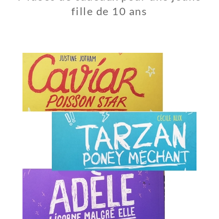
fille de 10 ans
1
3
J
A
N
V
I
E
R
2
0
2
0