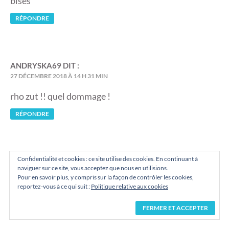
bises
RÉPONDRE
ANDRYSKA69
DIT :
27 DÉCEMBRE 2018 À 14 H 31 MIN
rho zut !! quel dommage !
RÉPONDRE
Confidentialité et cookies : ce site utilise des cookies. En continuant à
GWADAMOM
DIT :
naviguer sur ce site, vous acceptez que nous en utilisions.
21 DÉCEMBRE 2018 À 1 H 06 MIN
Pour en savoir plus, y compris sur la façon de contrôler les cookies,
reportez-vous à ce qui suit :
Politique relative aux cookies
Il a l’air vraiment tres bien ce livre j’adore
RÉPONDRE