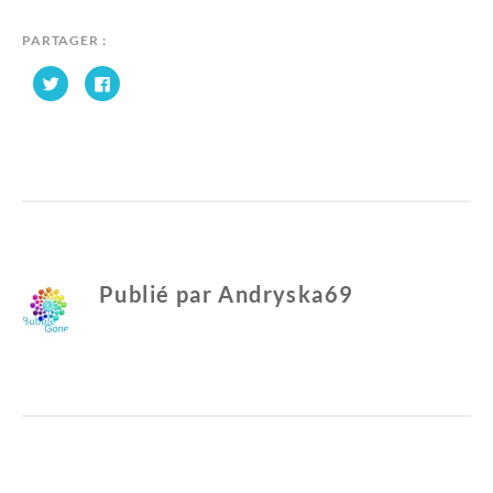
DU
A
PÈRE
N
PARTAGER :
NOËL
D
C
C
AUX
R
l
l
ÉDITIONS
Y
i
i
q
q
FLEURUS
S
u
u
e
e
K
z
z
p
p
A
o
o
6
u
u
r
r
9
p
p
a
a
r
r
t
t
a
a
Publié par
Andryska69
g
g
e
e
r
r
s
s
u
u
r
r
T
F
w
a
i
c
t
e
t
b
e
o
r
o
(
k
o
(
u
o