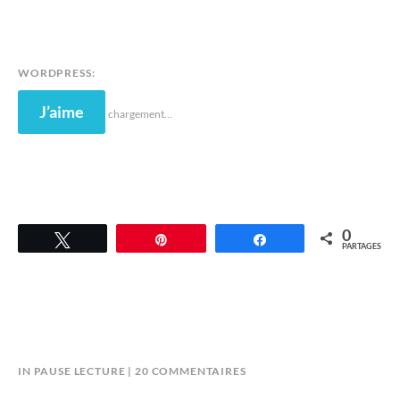
WORDPRESS:
J’aime
chargement…
0
Tweetez
Épingle
Partagez
PARTAGES
SUR
B
IN
PAUSE LECTURE
20 COMMENTAIRES
L’ATELIER
Y