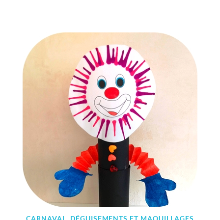
1
4
F
É
V
R
I
E
R
2
0
2
2
CARNAVAL, DÉGUISEMENTS ET MAQUILLAGES