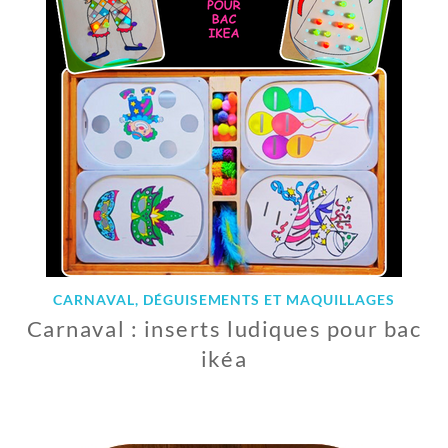
I
E
R
2
0
2
4
CARNAVAL, DÉGUISEMENTS ET MAQUILLAGES
Carnaval : inserts ludiques pour bac
ikéa
1
2
F