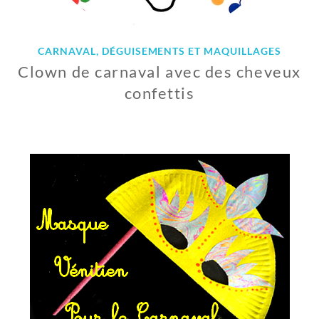
CARNAVAL, DÉGUISEMENTS ET MAQUILLAGES
Clown de carnaval avec des cheveux
confettis
1
7
F
É
V
R
I
E
R
2
0
2
1