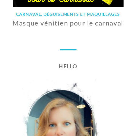
CARNAVAL, DÉGUISEMENTS ET MAQUILLAGES
Masque vénitien pour le carnaval
1
F
É
V
R
HELLO
I
E
R
2
0
1
8