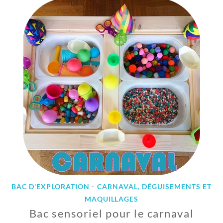
É
V
R
I
E
R
2
0
2
4
BAC D'EXPLORATION
CARNAVAL, DÉGUISEMENTS ET
•
MAQUILLAGES
Bac sensoriel pour le carnaval