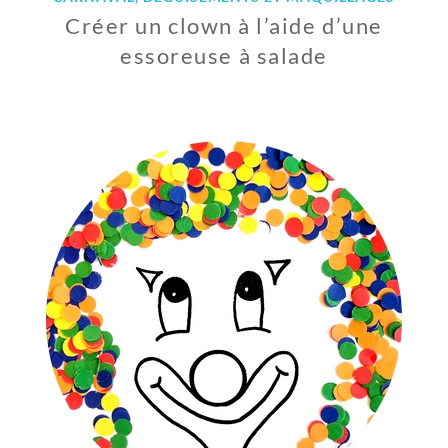
Créer un clown à l’aide d’une
essoreuse à salade
2
5
F
É
V
R
I
E
R
2
0
2
1