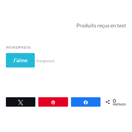
Produits reçus en test
WORDPRESS:
J’aime
chargement…
0
Tweetez
Épingle
Partagez
PARTAGES