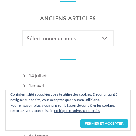
ANCIENS ARTICLES
Anciens
articles
14 juillet
1er avril
Confidentialité et cookies : ce site utilise des cookies. En continuant à
1er mai
naviguer sur ce site, vous acceptez que nous en utilisions.
8 décembre
Pour en savoir plus, y compris sur la façon de contrôler les cookies,
reportez-vous à ce qui suit :
Politique relative aux cookies
Aliments
Animaux
Automne