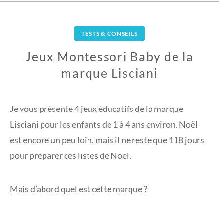
TESTS & CONSEILS
Jeux Montessori Baby de la
marque Lisciani
2
8
Je vous présente 4 jeux éducatifs de la marque
N
Lisciani pour les enfants de 1 à 4 ans environ. Noël
O
est encore un peu loin, mais il ne reste que 118 jours
V
pour préparer ces listes de Noël.
E
M
B
Mais d’abord quel est cette marque ?
R
E
2