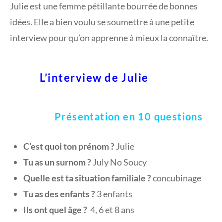
Julie est une femme pétillante bourrée de bonnes
1
idées. Elle a bien voulu se soumettre à une petite
8
interview pour qu’on apprenne à mieux la connaître.
L’interview de Julie
Présentation en 10 questions
C’est quoi ton prénom ?
Julie
Tu as un surnom ?
July No Soucy
Quelle est ta situation familiale ?
concubinage
Tu as des enfants ?
3 enfants
Ils ont quel âge ?
4, 6 et 8 ans