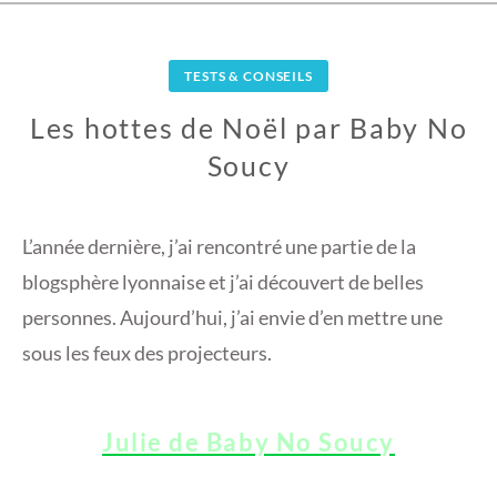
TESTS & CONSEILS
Les hottes de Noël par Baby No
Soucy
7
D
L’année dernière, j’ai rencontré une partie de la
É
blogsphère lyonnaise et j’ai découvert de belles
C
personnes. Aujourd’hui, j’ai envie d’en mettre une
E
sous les feux des projecteurs.
M
B
R
E
Julie de Baby No Soucy
2
0