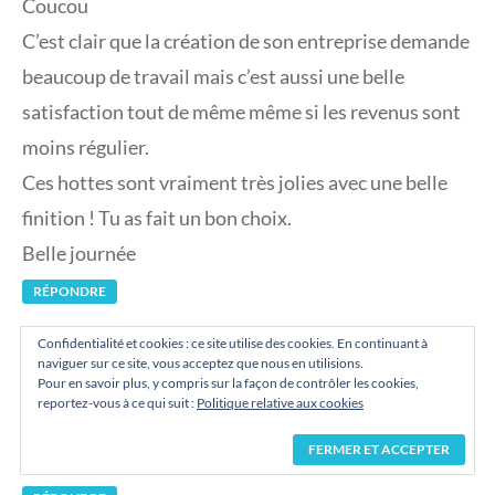
Coucou
C’est clair que la création de son entreprise demande
beaucoup de travail mais c’est aussi une belle
satisfaction tout de même même si les revenus sont
moins régulier.
Ces hottes sont vraiment très jolies avec une belle
finition ! Tu as fait un bon choix.
Belle journée
RÉPONDRE
Confidentialité et cookies : ce site utilise des cookies. En continuant à
naviguer sur ce site, vous acceptez que nous en utilisions.
Pour en savoir plus, y compris sur la façon de contrôler les cookies,
ANDRYSKA69
DIT :
reportez-vous à ce qui suit :
Politique relative aux cookies
7 DÉCEMBRE 2018 À 15 H 16 MIN
Elle propose aussi de très belles choses.