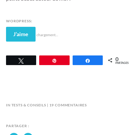
WORDPRESS:
J’aime
chargement…
0
Tweetez
Épingle
Partagez
PARTAGES
SUR
B
IN
TESTS & CONSEILS
19 COMMENTAIRES
LES
Y
HOTTES
A
DE
N
PARTAGER :
NOËL
D