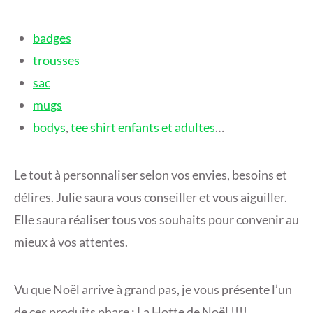
badges
trousses
sac
mugs
bodys
,
tee shirt enfants et adultes
…
Le tout à personnaliser selon vos envies, besoins et
délires. Julie saura vous conseiller et vous aiguiller.
Elle saura réaliser tous vos souhaits pour convenir au
mieux à vos attentes.
Vu que Noël arrive à grand pas, je vous présente l’un
de ces produits phare : La Hotte de Noël !!!!