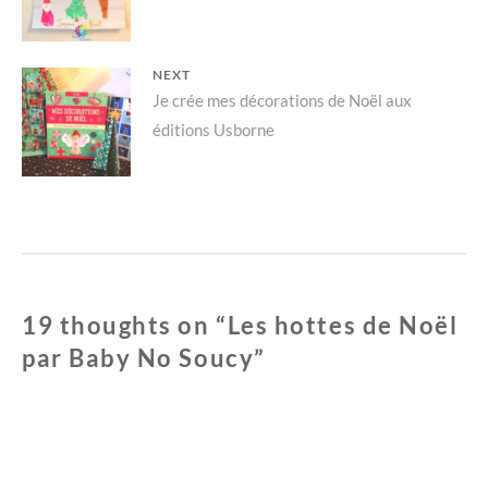
post:
n
a
l’article
s
n
u
s
n
u
e
n
n
e
NEXT
o
n
u
o
Next
Je crée mes décorations de Noël aux
v
u
e
v
éditions Usborne
l
e
post:
l
l
e
l
f
e
e
f
n
e
ê
n
t
ê
r
t
e
r
)
e
)
19 thoughts on “
Les hottes de Noël
par Baby No Soucy
”