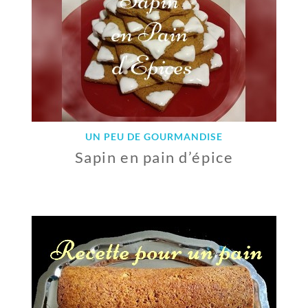
2
0
1
8
UN PEU DE GOURMANDISE
Sapin en pain d’épice
3
J
A
N
V
I
E
R
2