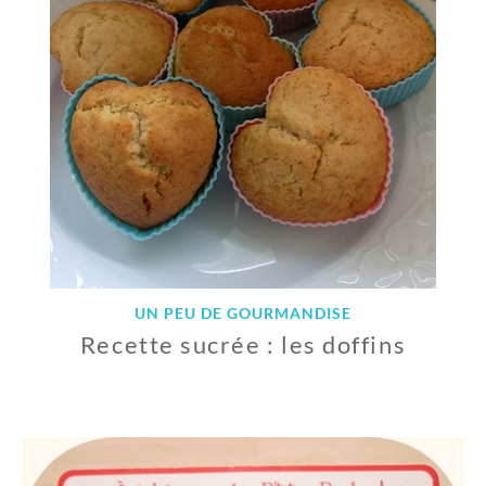
0
2
0
UN PEU DE GOURMANDISE
Recette sucrée : les doffins
1
0
F
É
V