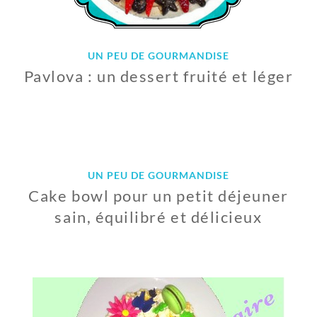
1
8
UN PEU DE GOURMANDISE
Pavlova : un dessert fruité et léger
1
1
J
U
I
UN PEU DE GOURMANDISE
N
Cake bowl pour un petit déjeuner
2
0
sain, équilibré et délicieux
1
8
1
1
M
A
I