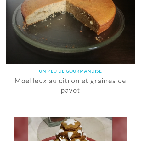
1
8
UN PEU DE GOURMANDISE
Moelleux au citron et graines de
pavot
1
3
M
A
R
S