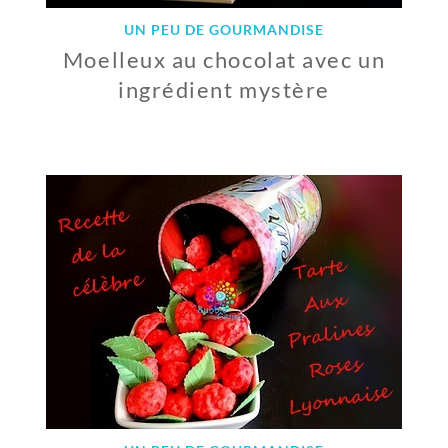
UN PEU DE GOURMANDISE
Moelleux au chocolat avec un
ingrédient mystère
1
0
O
C
T
O
B
R
E
2
0
1
7