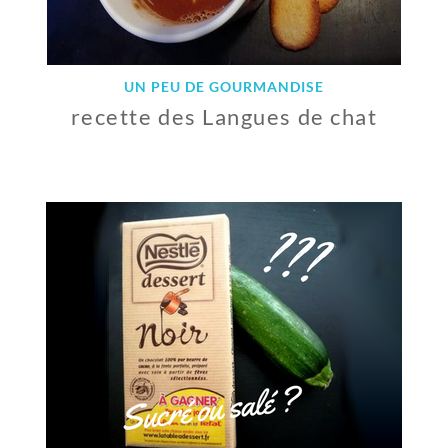
1
7
UN PEU DE GOURMANDISE
recette des Langues de chat
3
N
O
V
E
M
B
R
E
2
0
1
7