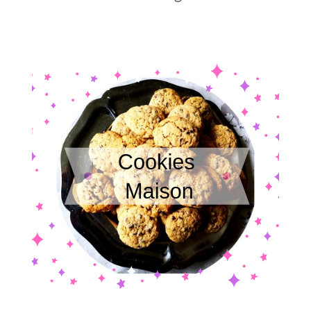
1
7
M
A
I
2
0
1
9