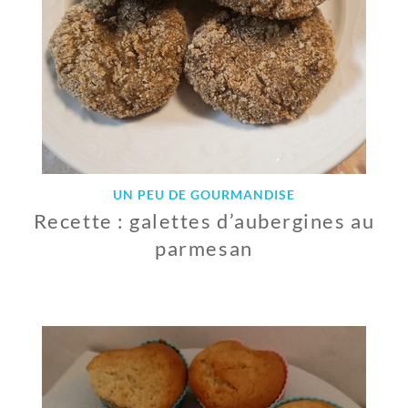
UN PEU DE GOURMANDISE
Recette : galettes d’aubergines au
parmesan
3
A
V
R
I
L
2