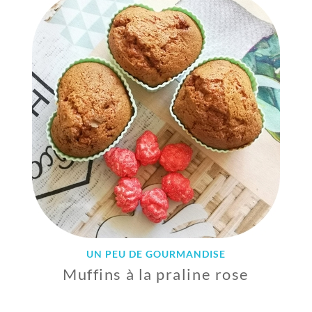
U
I
L
L
E
T
2
0
1
9
UN PEU DE GOURMANDISE
Muffins à la praline rose
1