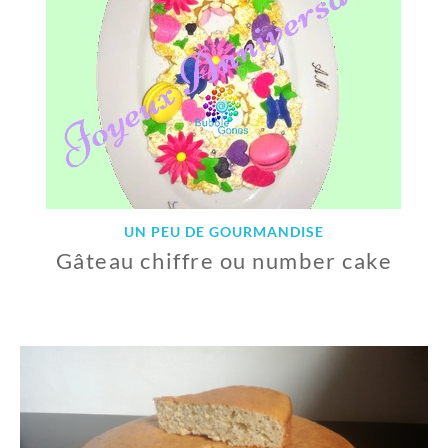
2
0
1
8
UN PEU DE GOURMANDISE
Gâteau chiffre ou number cake
6
A
V
R
I
L
2
0