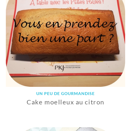
R
I
E
R
2
0
2
0
UN PEU DE GOURMANDISE
Cake moelleux au citron
2
9
J