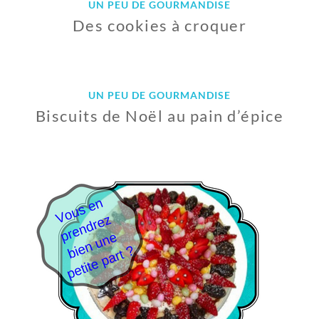
UN PEU DE GOURMANDISE
Des cookies à croquer
8
F
É
UN PEU DE GOURMANDISE
V
Biscuits de Noël au pain d’épice
R
I
E
1
R
4
2
D
0
É
1
C
9
E
M
B
R
E
2
0