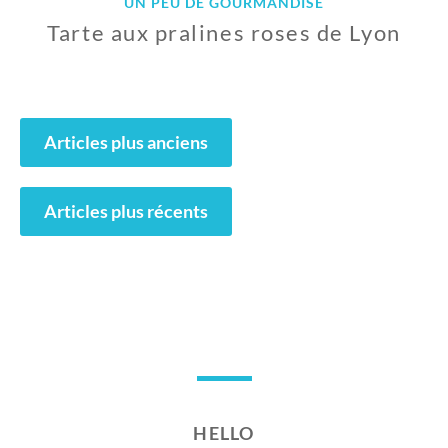
UN PEU DE GOURMANDISE
Tarte aux pralines roses de Lyon
3
O
C
Navigation
T
Articles plus anciens
des
O
B
articles
R
Articles plus récents
E
2
0
1
7
HELLO