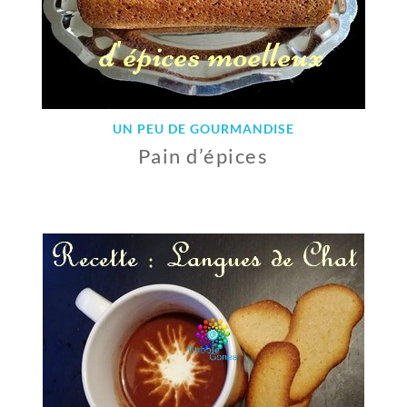
0
1
8
UN PEU DE GOURMANDISE
Pain d’épices
1
9
D
É
C
E
M
B
R
E
2
0