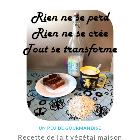
8
J
U
I
L
L
E
T
2
0
1
9
UN PEU DE GOURMANDISE
Recette de lait végétal maison