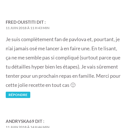
FRED OUISTITI
DIT :
11 JUIN 2018 À 11 H 43 MIN
Je suis complètement fan de pavlova et, pourtant, je
n’ai jamais osé me lancer à en faire une. En te lisant,
ça ne me semble pas si compliqué (surtout parce que
tu détailles hyper bien les étapes). Je vais sûrement
tenter pour un prochain repas en famille. Merci pour
cette jolie recette en tout cas 🙂
RÉPONDRE
ANDRYSKA69
DIT :
11 JUIN 2018 À 14 H 46 MIN