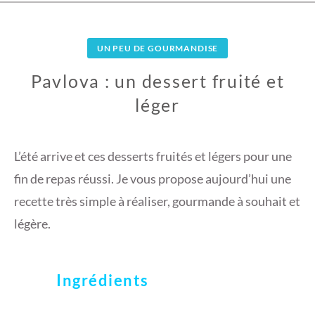
UN PEU DE GOURMANDISE
Pavlova : un dessert fruité et
léger
1
1
L’été arrive et ces desserts fruités et légers pour une
J
fin de repas réussi. Je vous propose aujourd’hui une
U
recette très simple à réaliser, gourmande à souhait et
I
légère.
N
2
0
1
Ingrédients
8