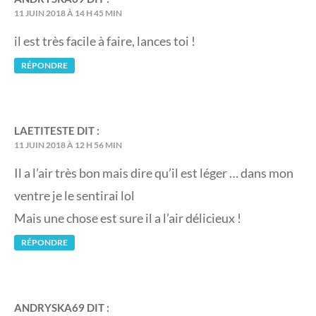
11 JUIN 2018 À 14 H 45 MIN
il est très facile à faire, lances toi !
RÉPONDRE
LAETITESTE
DIT :
11 JUIN 2018 À 12 H 56 MIN
Il a l’air très bon mais dire qu’il est léger … dans mon
ventre je le sentirai lol
Mais une chose est sure il a l’air délicieux !
RÉPONDRE
ANDRYSKA69
DIT :