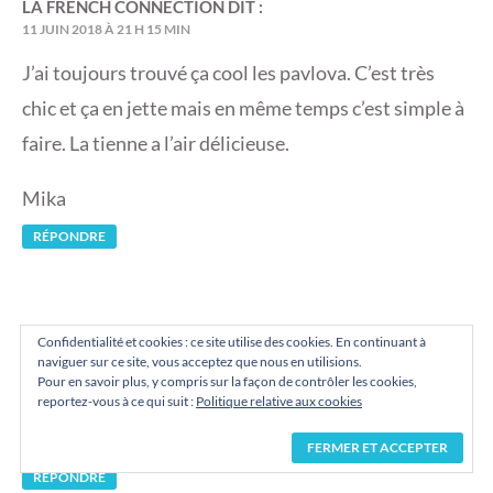
LA FRENCH CONNECTION
DIT :
11 JUIN 2018 À 21 H 15 MIN
J’ai toujours trouvé ça cool les pavlova. C’est très
chic et ça en jette mais en même temps c’est simple à
faire. La tienne a l’air délicieuse.
Mika
RÉPONDRE
ANDRYSKA69
DIT :
Confidentialité et cookies : ce site utilise des cookies. En continuant à
13 JUIN 2018 À 16 H 04 MIN
naviguer sur ce site, vous acceptez que nous en utilisions.
Pour en savoir plus, y compris sur la façon de contrôler les cookies,
c’est super simple à faire, c’est clair et avec un effet
reportez-vous à ce qui suit :
Politique relative aux cookies
waouh direct !
RÉPONDRE