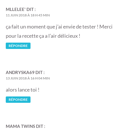
MLLELEE'
DIT :
11 JUIN 2018 À 18 H 45 MIN
ça fait un moment que j’ai envie de tester ! Merci
pour la recette ça a l’air délicieux !
RÉPONDRE
ANDRYSKA69
DIT :
13 JUIN 2018 À 16 H 04 MIN
alors lance toi !
RÉPONDRE
MAMA TWINS
DIT :