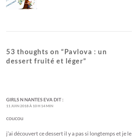
u
o
v
u
e
v
l
e
l
l
e
l
f
e
e
f
n
e
ê
n
t
ê
r
t
e
r
53 thoughts on “
Pavlova : un
)
e
)
dessert fruité et léger
”
GIRLS N NANTES EVA
DIT :
11 JUIN 2018 À 10 H 14 MIN
coucou
j’ai découvert ce dessert il y a pas si longtemps et je le