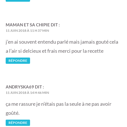
MAMAN ET SA CHIPIE
DIT :
11 JUIN 2018 À 11 H 37 MIN
j’en ai souvent entendu parlé mais jamais gouté cela
a l’air si delcieux et frais merci pour la recette
RÉPONDRE
ANDRYSKA69
DIT :
11 JUIN 2018 À 14 H 46 MIN
ça me rassure je n’étais pas la seule à ne pas avoir
goûté.
RÉPONDRE