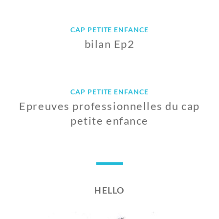
0
2
1
J
7
U
CAP PETITE ENFANCE
I
bilan Ep2
N
2
0
1
1
J
7
U
CAP PETITE ENFANCE
I
Epreuves professionnelles du cap
N
2
petite enfance
0
1
3
7
0
M
A
I
HELLO
2
0
1