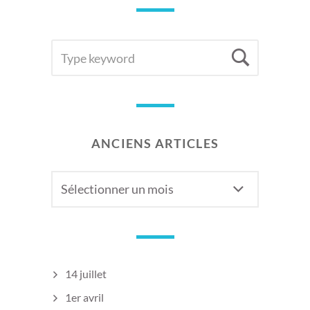
SEARCH
Searc
FOR:
ANCIENS ARTICLES
Anciens
articles
14 juillet
1er avril