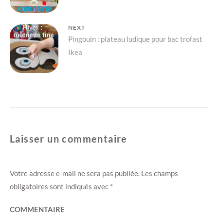
s
n
u
s
n
u
e
n
n
e
NEXT
o
n
u
o
Next
Pingouin : plateau ludique pour bac trofast
v
u
e
v
Ikea
l
e
post:
l
l
e
l
f
e
e
f
n
e
ê
n
t
ê
r
t
e
r
)
e
)
Laisser un commentaire
Votre adresse e-mail ne sera pas publiée.
Les champs
obligatoires sont indiqués avec
*
COMMENTAIRE