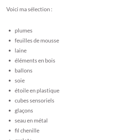
Voici ma sélection :
plumes
feuilles de mousse
laine
éléments en bois
ballons
soie
étoile en plastique
cubes sensoriels
glaçons
seau en métal
fil chenille