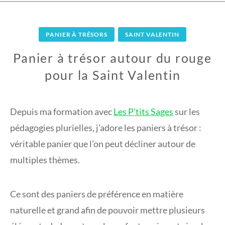
PANIER À TRÉSORS
SAINT VALENTIN
Panier à trésor autour du rouge
pour la Saint Valentin
1
4
Depuis ma formation avec
Les P’tits Sages
sur les
F
pédagogies plurielles, j’adore les paniers à trésor :
É
véritable panier que l’on peut décliner autour de
V
multiples thèmes.
R
I
E
Ce sont des paniers de préférence en matière
R
naturelle et grand afin de pouvoir mettre plusieurs
2
0