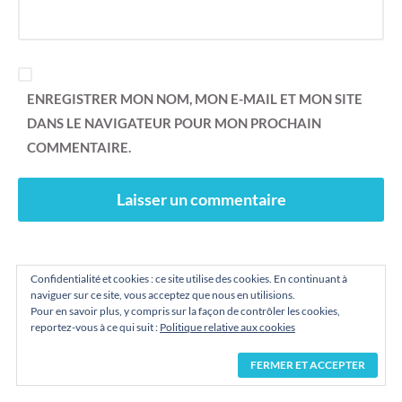
ENREGISTRER MON NOM, MON E-MAIL ET MON SITE
DANS LE NAVIGATEUR POUR MON PROCHAIN
COMMENTAIRE.
Confidentialité et cookies : ce site utilise des cookies. En continuant à
Ce site utilise Akismet pour réduire les indésirables.
naviguer sur ce site, vous acceptez que nous en utilisions.
Pour en savoir plus, y compris sur la façon de contrôler les cookies,
En savoir plus sur la façon dont les données de vos
reportez-vous à ce qui suit :
Politique relative aux cookies
commentaires sont traitées
.