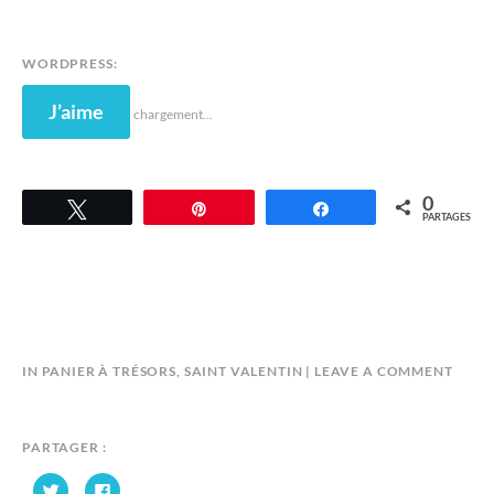
WORDPRESS:
J’aime
chargement…
0
Tweetez
Épingle
Partagez
PARTAGES
B
IN
PANIER À TRÉSORS
,
SAINT VALENTIN
LEAVE A COMMENT
Y
A
N
PARTAGER :
D
C
C
R