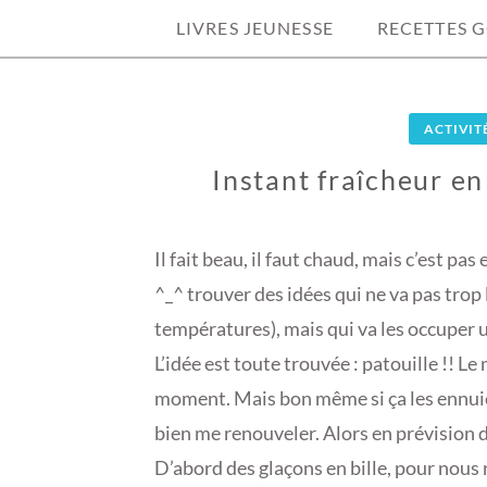
LIVRES JEUNESSE
RECETTES 
ACTIVIT
Instant fraîcheur en
1
9
Il fait beau, il faut chaud, mais c’est pas
J
^_^ trouver des idées qui ne va pas trop 
U
températures), mais qui va les occupe
I
L’idée est toute trouvée : patouille !! 
L
L
moment. Mais bon même si ça les ennuie 
E
bien me renouveler. Alors en prévision de
T
D’abord des glaçons en bille, pour nous r
2