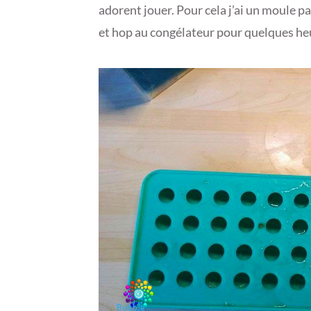
adorent jouer. Pour cela j’ai un moule par
0
1
et hop au congélateur pour quelques heu
7