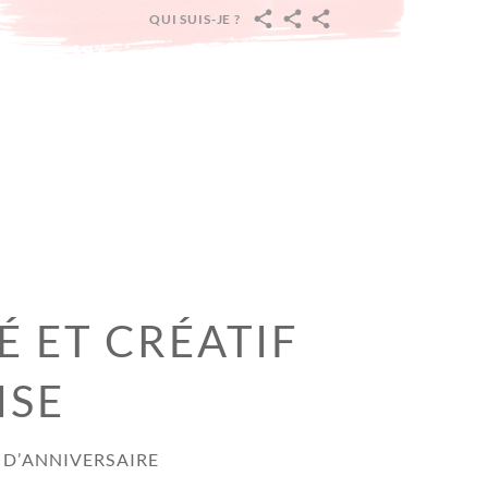
QUI SUIS-JE ?
ACCUEIL
PÂQUES
PRINTEMPS
:
CARNAVAL,
ST
VALENTIN,
PRINTEMPS
ET
PAQUES
É ET CRÉATIF
ISE
 D’ANNIVERSAIRE