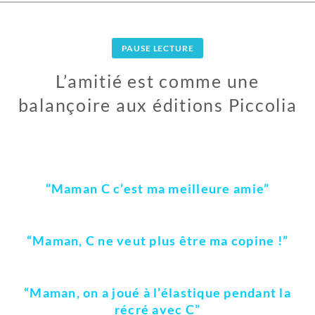
PAUSE LECTURE
L’amitié est comme une
balançoire aux éditions Piccolia
6
J
U
“Maman C c’est ma meilleure amie”
I
N
2
“Maman, C ne veut plus être ma copine !”
0
1
8
“Maman, on a joué à l’élastique pendant la
récré avec C”