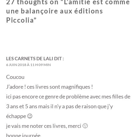
27 thoughts on “
n
e
L’amitié est comme
ê
n
t
ê
une balançoire aux éditions
r
t
e
r
Piccolia
)
e
”
)
LES CARNETS DE LALI
DIT :
6 JUIN 2018 À 11 H 09 MIN
Coucou
J’adore ! ces livres sont magnifiques !
ici pas encore ce genre de problème avec mes filles de
3 ans et 5 ans mais il n’y a pas de raison que j’y
échappe 😉
je vais me noter ces livres, merci 🙂
bonne journée