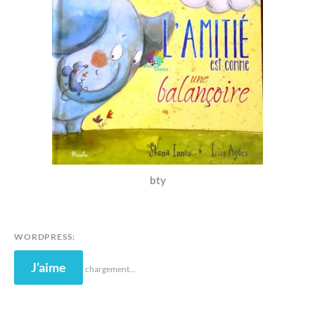
bty
WORDPRESS:
J’aime
chargement…