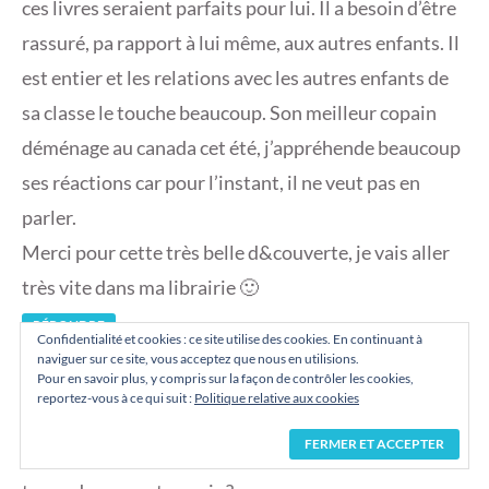
ces livres seraient parfaits pour lui. Il a besoin d’être
rassuré, pa rapport à lui même, aux autres enfants. Il
est entier et les relations avec les autres enfants de
sa classe le touche beaucoup. Son meilleur copain
déménage au canada cet été, j’appréhende beaucoup
ses réactions car pour l’instant, il ne veut pas en
parler.
Merci pour cette très belle d&couverte, je vais aller
très vite dans ma librairie 🙂
RÉPONDRE
Confidentialité et cookies : ce site utilise des cookies. En continuant à
naviguer sur ce site, vous acceptez que nous en utilisions.
Pour en savoir plus, y compris sur la façon de contrôler les cookies,
reportez-vous à ce qui suit :
Politique relative aux cookies
ANDRYSKA69
DIT :
8 JUIN 2018 À 14 H 27 MIN