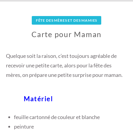
FÊTE DES MÈRES ET DES MAMIES
Carte pour Maman
9
J
Quelque soit la raison, c’est toujours agréable de
U
recevoir une petite carte, alors pour la fête des
I
mères, on prépare une petite surprise pour maman.
N
2
0
Matériel
1
7
feuille cartonné de couleur et blanche
peinture