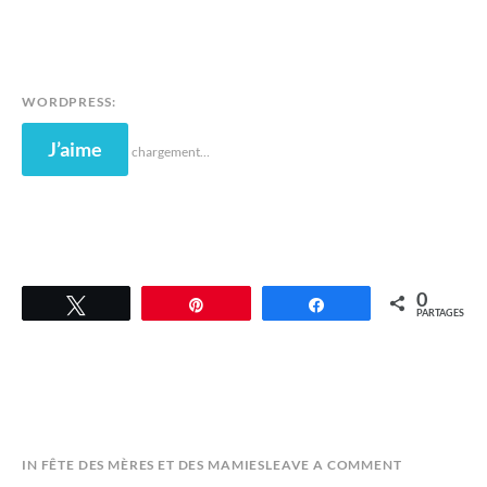
WORDPRESS:
J’aime
chargement…
0
Tweetez
Épingle
Partagez
PARTAGES
B
IN
FÊTE DES MÈRES ET DES MAMIES
LEAVE A COMMENT