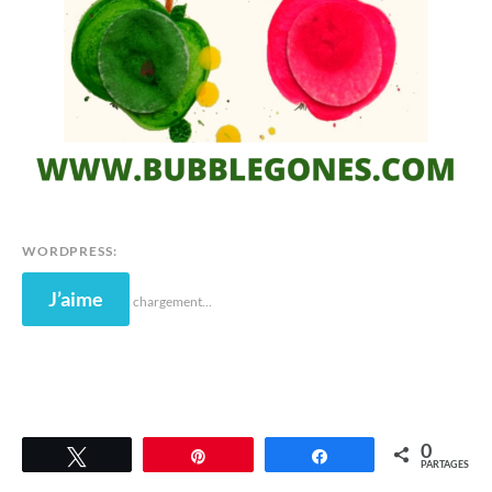
WORDPRESS:
J’aime
chargement…
0
Tweetez
Épingle
Partagez
PARTAGES