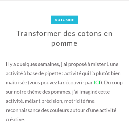
AUTOMNE
Transformer des cotons en
pomme
1
5
Il y a quelques semaines, j’ai proposé à mister L une
O
activité à base de pipette : activité qui l’a plutôt bien
C
maîtrisée (vous pouvez la découvrir par
ICI
). Du coup
T
sur notre thème des pommes, j’ai imaginé cette
O
B
activité, mêlant précision, motricité fine,
R
reconnaissance des couleurs autour d’une activité
E
créative.
2
0