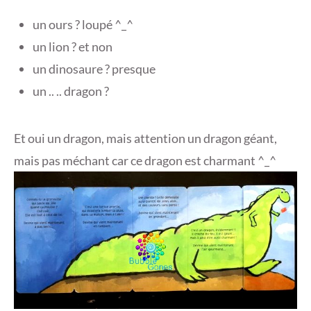
un ours ? loupé ^_^
un lion ? et non
un dinosaure ? presque
un .. .. dragon ?
Et oui un dragon, mais attention un dragon géant,
mais pas méchant car ce dragon est charmant ^_^