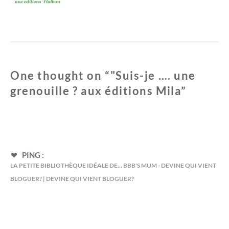
f
e
e
f
n
e
ê
n
t
ê
r
t
e
r
)
e
)
One thought on “
"Suis-je …. une
grenouille ? aux éditions Mila
”
PING :
LA PETITE BIBLIOTHÈQUE IDÉALE DE... BBB'S MUM - DEVINE QUI VIENT
BLOGUER? | DEVINE QUI VIENT BLOGUER?