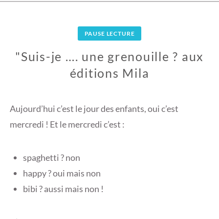
PAUSE LECTURE
"Suis-je …. une grenouille ? aux
éditions Mila
1
4
Aujourd’hui c’est le jour des enfants, oui c’est
M
mercredi ! Et le mercredi c’est :
A
R
S
spaghetti ? non
2
happy ? oui mais non
0
bibi ? aussi mais non !
1
8