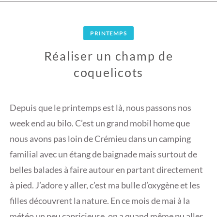
PRINTEMPS
Réaliser un champ de
coquelicots
2
9
Depuis que le printemps est là, nous passons nos
M
week end au bilo. C’est un grand mobil home que
A
nous avons pas loin de Crémieu dans un camping
I
familial avec un étang de baignade mais surtout de
2
0
belles balades à faire autour en partant directement
1
à pied. J’adore y aller, c’est ma bulle d’oxygène et les
9
filles découvrent la nature. En ce mois de mai à la
météo un peu capricieuse, on a quand même pu aller