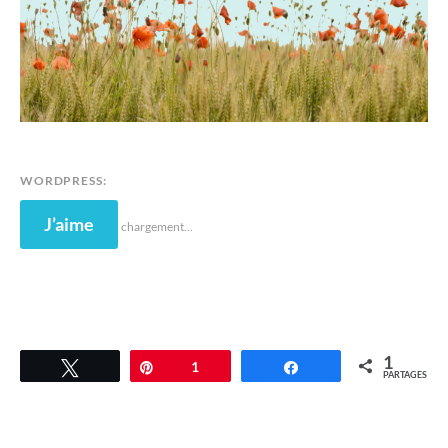
WORDPRESS:
J’aime
chargement…
1
Tweetez
Épingle
1
Partagez
PARTAGES