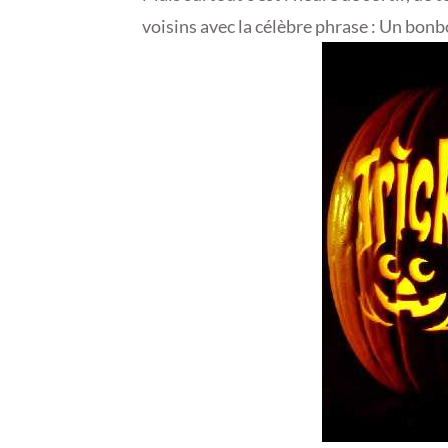
0
voisins avec la célèbre phrase : Un bonbo
1
7