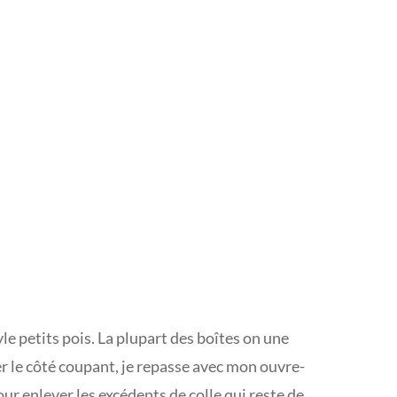
yle petits pois. La plupart des boîtes on une
 le côté coupant, je repasse avec mon ouvre-
our enlever les excédents de colle qui reste de