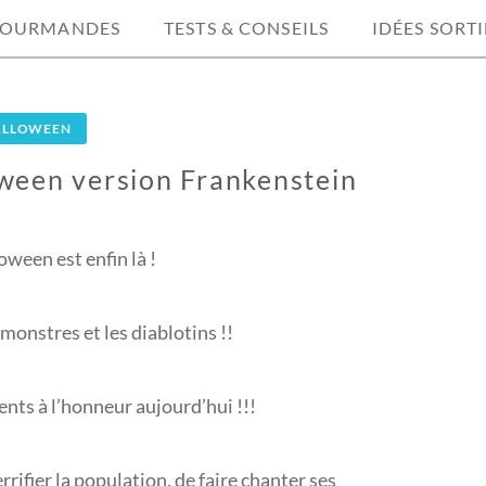
GOURMANDES
TESTS & CONSEILS
IDÉES SORTI
ALLOWEEN
ween version Frankenstein
oween est enfin là !
 monstres et les diablotins !!
nts à l’honneur aujourd’hui !!!
errifier la population, de faire chanter ses