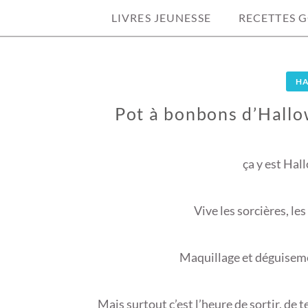
LIVRES JEUNESSE
RECETTES 
H
Pot à bonbons d’Hallo
3
1
ça y est Hall
O
C
Vive les sorcières, les
T
O
B
Maquillage et déguiseme
R
E
2
Mais surtout c’est l’heure de sortir, de t