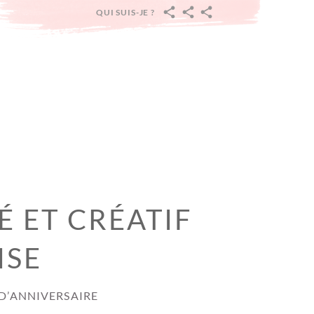
QUI SUIS-JE ?
ACCUEIL
PÂQUES
PRINTEMPS
:
CARNAVAL,
ST
VALENTIN,
PRINTEMPS
ET
PAQUES
É ET CRÉATIF
ISE
 D’ANNIVERSAIRE