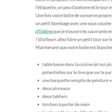
l’étiquette, un peu d’acétone et le tour e
Une fois votre boîte de conserve propre,
un petit bombage avec une sous couche de
d’Edding
que je trouve très couvrante e
! (d’ailleurs allez faire un petit tour sur 
Maintenant que notre boîte est blanche,
table basse dans la cuisine (et oui p
potentielles sur le lino que sur le pa
une barquette remplie de peinture v
deux pinceaux
deux tabliers
torchon à porter de main