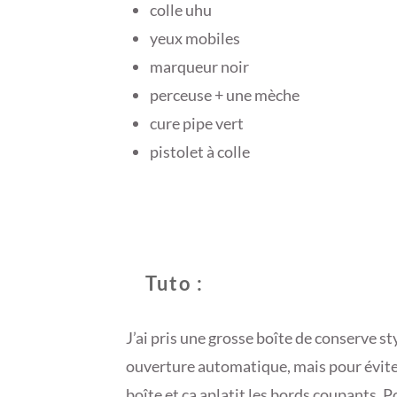
colle uhu
yeux mobiles
marqueur noir
perceuse + une mèche
cure pipe vert
pistolet à colle
Tuto :
J’ai pris une grosse boîte de conserve st
ouverture automatique, mais pour éviter
boîte et ça aplatit les bords coupants. P