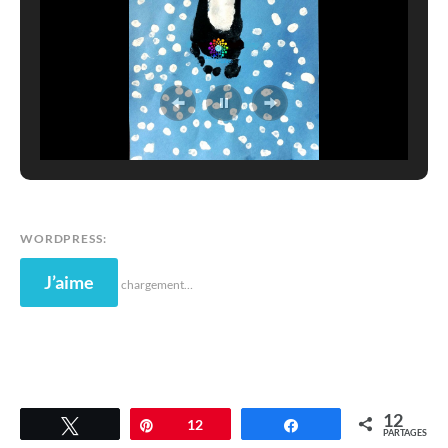
WORDPRESS:
J’aime
chargement…
12
Tweetez
Épingle
12
Partagez
PARTAGES