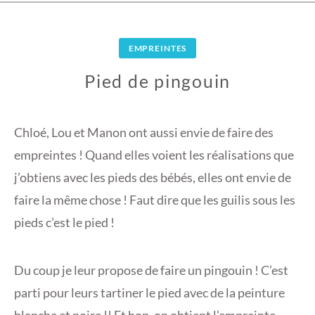
EMPREINTES
Pied de pingouin
2
F
Chloé, Lou et Manon ont aussi envie de faire des
É
empreintes ! Quand elles voient les réalisations que
V
j’obtiens avec les pieds des bébés, elles ont envie de
R
faire la même chose ! Faut dire que les guilis sous les
I
E
pieds c’est le pied !
R
2
Du coup je leur propose de faire un pingouin ! C’est
0
1
parti pour leurs tartiner le pied avec de la peinture
7