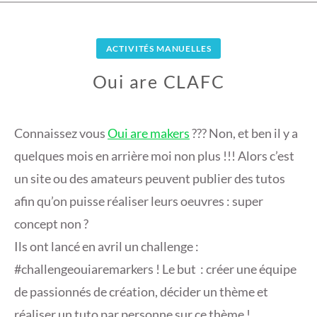
ACTIVITÉS MANUELLES
Oui are CLAFC
1
9
Connaissez vous
Oui are makers
??? Non, et ben il y a
J
quelques mois en arrière moi non plus !!! Alors c’est
U
un site ou des amateurs peuvent publier des tutos
I
afin qu’on puisse réaliser leurs oeuvres : super
N
2
concept non ?
0
Ils ont lancé en avril un challenge :
1
#challengeouiaremarkers ! Le but : créer une équipe
7
de passionnés de création, décider un thème et
réaliser un tuto par personne sur ce thème !