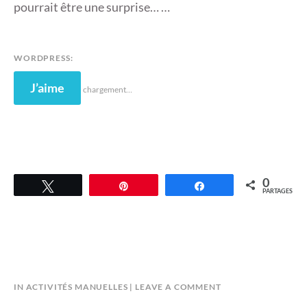
pourrait être une surprise… …
WORDPRESS:
J’aime
chargement…
0
Tweetez
Épingle
Partagez
PARTAGES
B
IN
ACTIVITÉS MANUELLES
LEAVE A COMMENT
Y