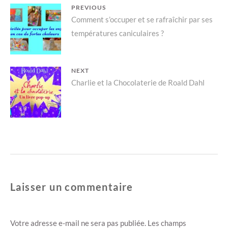
v
u
Navigation
PREVIOUS
r
v
e
r
Previous
Comment s’occuper et se rafraîchir par ses
de
d
e
a
d
températures caniculaires ?
post:
n
a
l’article
s
n
u
s
n
u
e
n
n
e
NEXT
o
n
u
o
Next
Charlie et la Chocolaterie de Roald Dahl
v
u
e
v
l
e
post:
l
l
e
l
f
e
e
f
n
e
ê
n
t
ê
r
t
e
r
)
e
)
Laisser un commentaire
Votre adresse e-mail ne sera pas publiée.
Les champs