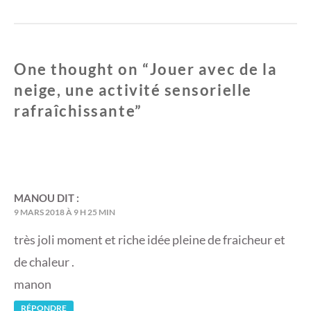
t
ê
r
t
e
r
)
e
)
One thought on “
Jouer avec de la
neige, une activité sensorielle
rafraîchissante
”
MANOU
DIT :
9 MARS 2018 À 9 H 25 MIN
très joli moment et riche idée pleine de fraicheur et
de chaleur .
manon
RÉPONDRE