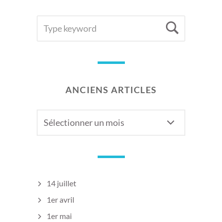
SEARCH
Searc
FOR:
ANCIENS ARTICLES
Anciens
articles
14 juillet
1er avril
1er mai