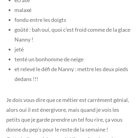
écrasé
malaxé
fondu entre les doigts
goûté : bah oui, quoi c’est froid comme de la glace
Nanny !
jeté
tenté un bonhomme de neige
et relevé le défi de Nanny : mettre les deux pieds
dedans !!!
Je dois vous dire que ce métier est carrément génial,
alors oui il est énergivore, mais quand je vois les
petits que je garde prendre un tel fou rire, ça vous
donne du pep’s pour le reste de la semaine !