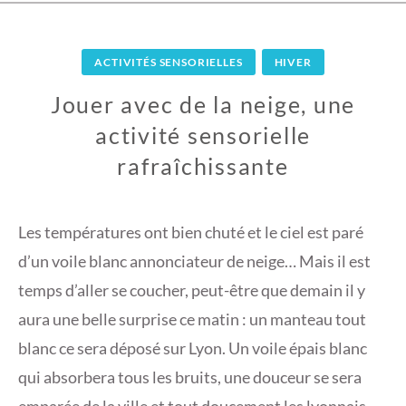
ACTIVITÉS SENSORIELLES
HIVER
Jouer avec de la neige, une
activité sensorielle
rafraîchissante
9
M
Les températures ont bien chuté et le ciel est paré
A
d’un voile blanc annonciateur de neige… Mais il est
R
temps d’aller se coucher, peut-être que demain il y
S
aura une belle surprise ce matin : un manteau tout
2
0
blanc ce sera déposé sur Lyon. Un voile épais blanc
1
qui absorbera tous les bruits, une douceur se sera
8