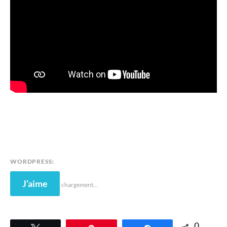
WORDPRESS:
J’aime
chargement…
0