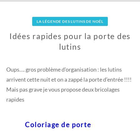
LA LÉGENDE DES LUTINS DE NOËL
Idées rapides pour la porte des
lutins
2
7
Oups…. gros problème d’organisation : les lutins
N
arrivent cette nuit et on a zappé la porte d’entrée !!!!
O
Mais pas grave je vous propose deux bricolages
V
rapides
E
M
B
R
Coloriage de porte
E
2