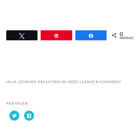
0
Tweetez
Épingle
Partagez
PARTAGES
B
IN
LA LÉGENDE DES LUTINS DE NOËL
LEAVE A COMMENT
Y
A
N
PARTAGER :
D
C
C
R
l
l
Y
i
i
q
q
S
u
u
e
e
K
z
z