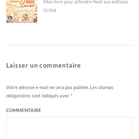
Next
Mon livre pour attendre Noël aux éditions
v
u
e
v
Gründ
l
e
post:
l
l
e
l
f
e
e
f
n
e
ê
n
t
ê
r
t
e
r
)
e
)
Laisser un commentaire
Votre adresse e-mail ne sera pas publiée.
Les champs
obligatoires sont indiqués avec
*
COMMENTAIRE