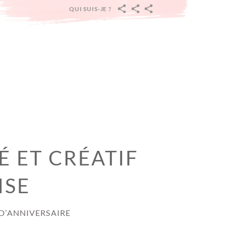
QUI SUIS-JE ?
ACCUEIL
PÂQUES
PRINTEMPS
:
CARNAVAL,
ST
VALENTIN,
PRINTEMPS
ET
PAQUES
É ET CRÉATIF
ISE
 D’ANNIVERSAIRE