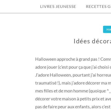
LIVRES JEUNESSE
RECETTES 
H
Idées décor
1
1
Halloween approche à grand pas ! Comme
O
adore jouer (c’est pour ça que j’ai choisi
C
J’adore Halloween, pourtant j’ai horreur
T
traumatisé !), mais j’adore décorer ma
O
B
mes filles et de mon homme (quoique ^_^)
R
décorer votre maison à petits prix et av
E
pas de faire peur aux enfants, alors c’es
2