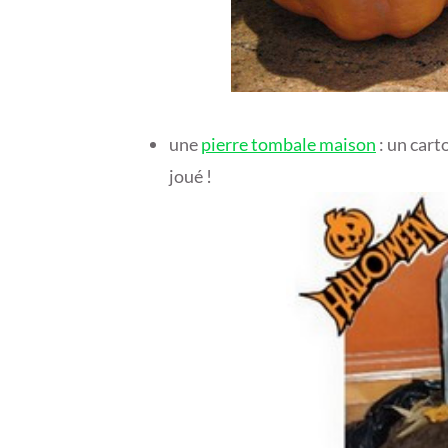
une
pierre tombale maison
: un cart
joué !