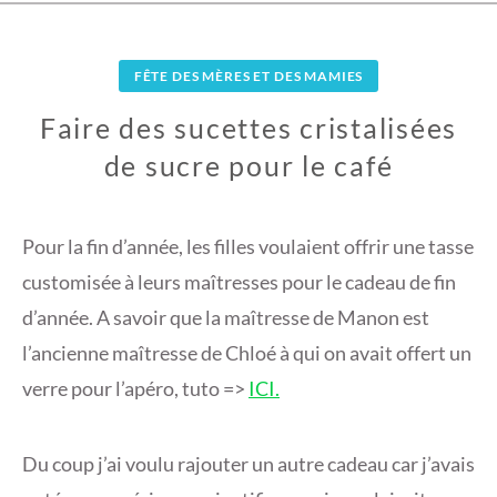
FÊTE DES MÈRES ET DES MAMIES
Faire des sucettes cristalisées
de sucre pour le café
6
J
Pour la fin d’année, les filles voulaient offrir une tasse
U
customisée à leurs maîtresses pour le cadeau de fin
I
d’année. A savoir que la maîtresse de Manon est
L
l’ancienne maîtresse de Chloé à qui on avait offert un
L
E
verre pour l’apéro, tuto =>
ICI.
T
2
Du coup j’ai voulu rajouter un autre cadeau car j’avais
0
2