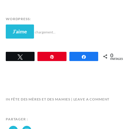
WORDPRESS:
J’aime
chargement…
0
Tweetez
Épingle
Partagez
PARTAGES
B
IN
FÊTE DES MÈRES ET DES MAMIES
LEAVE A COMMENT
Y
A
N
PARTAGER :
D