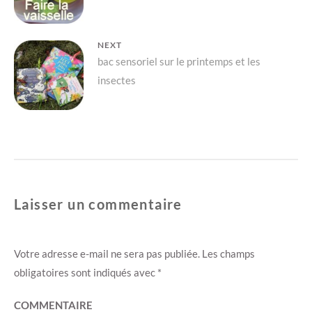
l’article
s
n
u
s
n
u
e
n
n
e
NEXT
o
n
u
o
Next
bac sensoriel sur le printemps et les
v
u
e
v
insectes
l
e
post:
l
l
e
l
f
e
e
f
n
e
ê
n
t
ê
r
t
e
r
)
e
)
Laisser un commentaire
Votre adresse e-mail ne sera pas publiée.
Les champs
obligatoires sont indiqués avec
*
COMMENTAIRE