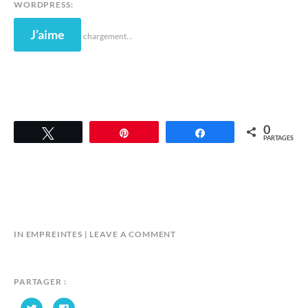
WORDPRESS:
0
1
J’aime
chargement…
6
0
Tweetez
Épingle
Partagez
PARTAGES
B
IN
EMPREINTES
LEAVE A COMMENT
Y
A
N
PARTAGER :
D
C
C
R