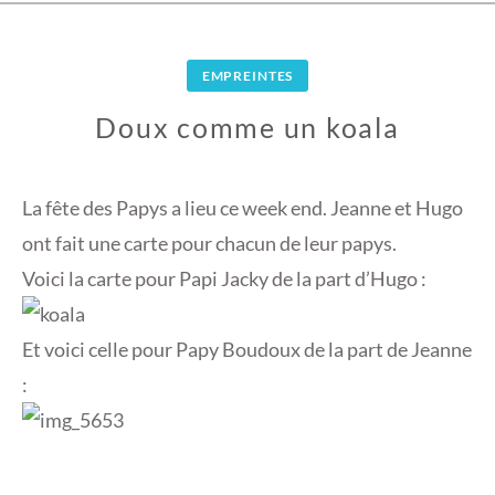
EMPREINTES
Doux comme un koala
2
6
La fête des Papys a lieu ce week end. Jeanne et Hugo
S
ont fait une carte pour chacun de leur papys.
E
Voici la carte pour Papi Jacky de la part d’Hugo :
P
T
E
Et voici celle pour Papy Boudoux de la part de Jeanne
M
:
B
R
E
2