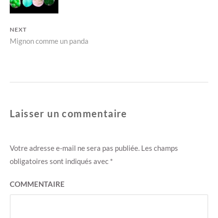
s
n
u
s
n
u
e
n
n
e
NEXT
o
n
u
o
Next
Mignon comme un panda
v
u
e
v
l
e
post:
l
l
e
l
f
e
e
f
n
e
ê
n
t
ê
r
t
e
r
Laisser un commentaire
)
e
)
Votre adresse e-mail ne sera pas publiée.
Les champs
obligatoires sont indiqués avec
*
COMMENTAIRE