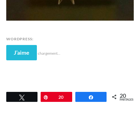
WORDPRESS:
J’aime
chargement…
20
Tweetez
Épingle
20
Partagez
PARTAGES