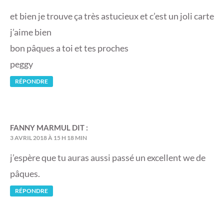
et bien je trouve ça très astucieux et c’est un joli carte
j’aime bien
bon pâques a toi et tes proches
peggy
RÉPONDRE
FANNY MARMUL
DIT :
3 AVRIL 2018 À 15 H 18 MIN
j’espère que tu auras aussi passé un excellent we de
pâques.
RÉPONDRE