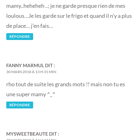
mamy..heheheh ..; je ne garde presque rien de mes
loulous…Je les garde sur le frigo et quand il n’y a plus
de place… j’en fais…
RÉPONDRE
FANNY MARMUL
DIT :
30 MARS 2018 À 13 H 31 MIN
rho tout de suite les grands mots !! mais non tu es
une super mamy ^_^
RÉPONDRE
MYSWEETBEAUTE
DIT :