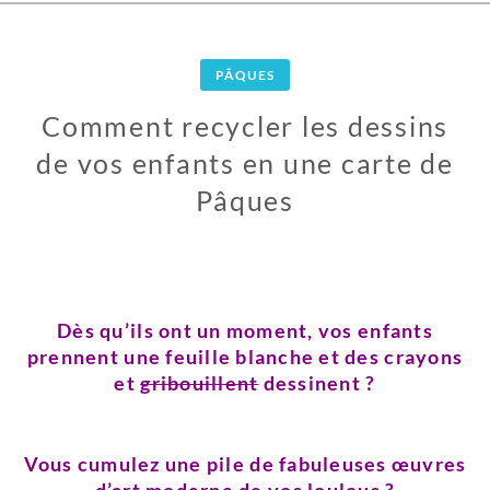
PÂQUES
Comment recycler les dessins
de vos enfants en une carte de
Pâques
2
9
M
Dès qu’ils ont un moment, vos enfants
A
prennent une feuille blanche et des crayons
R
et
gribouillent
dessinent ?
S
2
0
Vous cumulez une pile de fabuleuses œuvres
1