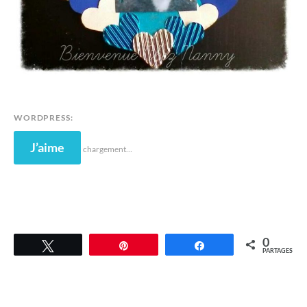
WORDPRESS:
J’aime
chargement…
0
Tweetez
Épingle
Partagez
PARTAGES