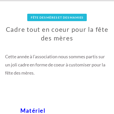
FÊTE DES MÈRES ET DES MAMIES
Cadre tout en coeur pour la fête
des mères
2
9
Cette année à l’association nous sommes partis sur
M
un joli cadre en forme de coeur à customiser pour la
A
fête des mères.
I
2
0
1
6
Matériel