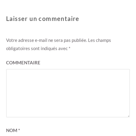
n
e
ê
n
t
ê
r
t
e
r
Laisser un commentaire
)
e
)
Votre adresse e-mail ne sera pas publiée.
Les champs
obligatoires sont indiqués avec
*
COMMENTAIRE
NOM
*