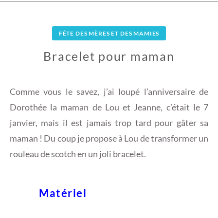
FÊTE DES MÈRES ET DES MAMIES
Bracelet pour maman
1
8
Comme vous le savez, j’ai loupé l’anniversaire de
J
Dorothée la maman de Lou et Jeanne, c’était le 7
A
janvier, mais il est jamais trop tard pour gâter sa
N
maman ! Du coup je propose à Lou de transformer un
V
I
rouleau de scotch en un joli bracelet.
E
R
2
Matériel
0
1