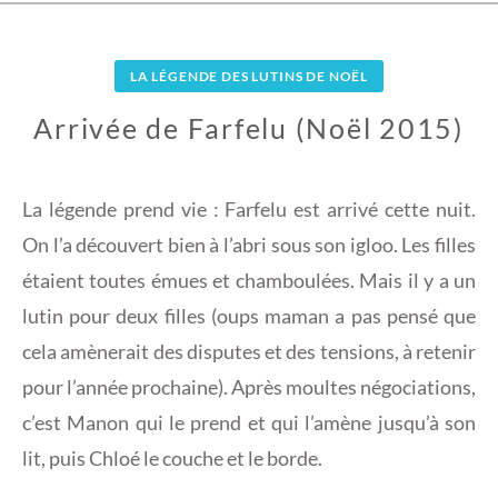
LA LÉGENDE DES LUTINS DE NOËL
Arrivée de Farfelu (Noël 2015)
3
D
La légende prend vie : Farfelu est arrivé cette nuit.
É
On l’a découvert bien à l’abri sous son igloo. Les filles
C
étaient toutes émues et chamboulées. Mais il y a un
E
lutin pour deux filles (oups maman a pas pensé que
M
B
cela amènerait des disputes et des tensions, à retenir
R
pour l’année prochaine). Après moultes négociations,
E
c’est Manon qui le prend et qui l’amène jusqu’à son
2
lit, puis Chloé le couche et le borde.
0
1