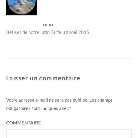
a
d
post:
n
a
l’article
s
n
u
s
n
u
e
n
n
e
NEXT
o
n
u
o
Next
Bêtises de notre lutin Farfelu #noël 2015
v
u
e
v
l
e
post:
l
l
e
l
f
e
e
f
n
e
ê
n
t
ê
r
t
e
r
Laisser un commentaire
)
e
)
Votre adresse e-mail ne sera pas publiée.
Les champs
obligatoires sont indiqués avec
*
COMMENTAIRE