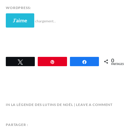
WORDPRESS:
J’aime
chargement…
0
Tweetez
Épingle
Partagez
PARTAGES
B
IN
LA LÉGENDE DES LUTINS DE NOËL
LEAVE A COMMENT
Y
A
N
PARTAGER :
D